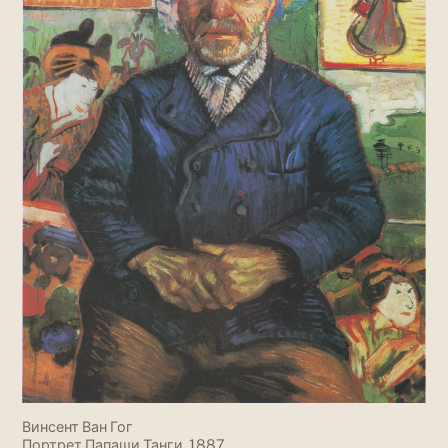
Винсент Ван Гог
Портрет Папаши Танги, 1887