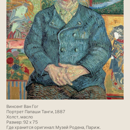
Винсент Ван Гог
Портрет Папаши Танги, 1887
Холст, масло
Размер: 92 х 75
Где хранится оригинал: Музей Родена, Париж.