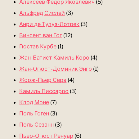
Алексеев Федор Яковлевич
(5)
Альфред Сислей
(3)
Анри де Тулуз-Лотрек
(3)
Винсент ван Гог
(12)
Гюстав Курбе
(1)
Жан-Батист Камиль Коро
(4)
Жан-Огюст-Доминик Энгр
(1)
Жорж-Пьер Сёра
(4)
Камиль Писсарро
(3)
Клод Моне
(7)
Поль Гоген
(3)
Поль Сезанн
(3)
Пьер-Огюст Ренуар
(6)