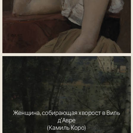
Женщина, собирающая хворост в Виль
д’Авре
(Камиль Коро)