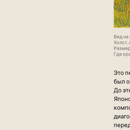
Вид на
Холст,
Размер:
Где хр
Это п
был о
До эт
Японс
компо
диаго
перед