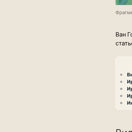
Фрагме
Ван Г
стать
В
И
И
И
И