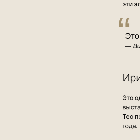
эти э
Это
Ви
Ири
Это о
выста
Тео п
года.