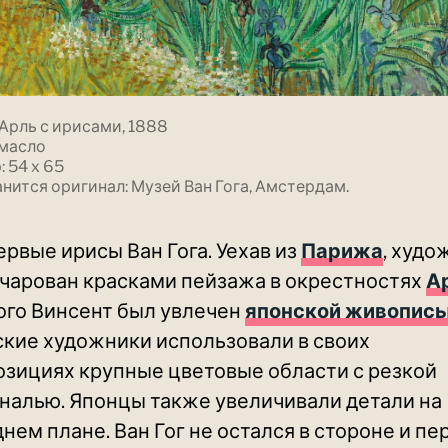
 Арль с ирисами, 1888
 масло
 54 x 65
анится оригинал: Музей Ван Гога, Амстердам.
ервые ирисы Ван Гога. Уехав из
Парижа
, худо
чарован красками пейзажа в окрестностях
А
ого Винсент был увлечен
японской живопис
кие художники использовали в своих
зициях крупные цветовые области с резкой
налью. Японцы также увеличивали детали на
нем плане. Ван Гог не остался в стороне и пе