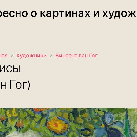
есно о картинах и худо
ная
>
Художники
>
Винсент ван Гог
исы
н Гог)