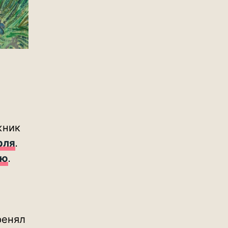
жник
рля
.
ью
.
ренял